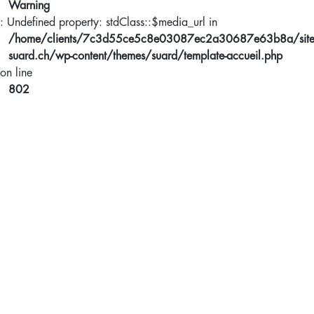
Warning
: Undefined property: stdClass::$media_url in
/home/clients/7c3d55ce5c8e03087ec2a30687e63b8a/sites/
suard.ch/wp-content/themes/suard/template-accueil.php
on line
802